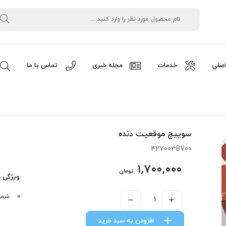
صلي
خدمات
مجله خبری
تماس با ما
سوييچ موقعيت دنده
427003B700
۱,۷۰۰,۰۰۰
تومان
ویژگی 
شماره ف
افزودن به سبد خرید