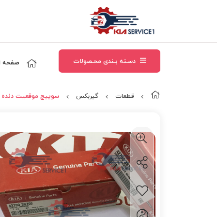
دسـته بـندی محـصولات
صفحه ا
قطعات
گیربکس
سوييچ موقعيت دنده