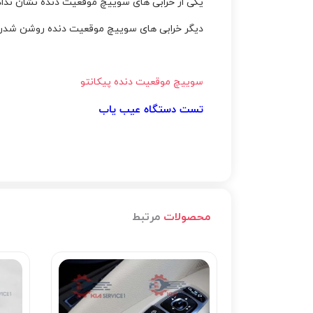
یکی از خرابی های سوييچ موقعيت دنده نشان ندا
دیگر خرابی های سوييچ موقعيت دنده روشن شدن چراغ اتو هلد و B
سوییچ موقعیت دنده پیکانتو
تست دستگاه عیب یاب
محصولات
مرتبط