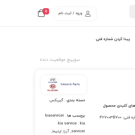
0
ورود / ثبت نام
پیدا کردن شماره فنی
سوييچ موقعيت دنده
دسته بندی :
گیربکس
های کلیدی محصول
برچسب ها
kiaservice1 .
نی: 427003B700
kia service . kia
service1
,
آزرا
,
اپتيما
,