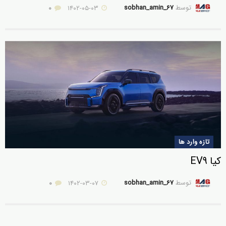
توسط
sobhan_amin_67
0
۱۴۰۲-۰۵-۰۳
تازه وارد ها
کیا EV9
توسط
sobhan_amin_67
0
۱۴۰۲-۰۳-۰۷