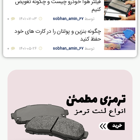
فیلتر هوا خودرو چیست و چگونه تعویض
کنیم
توسط
sobhan_amin_67
۱۴۰۱-۰۷-۰۳
0
چگونه بنزین و پولتان را در کارت های خود
حفظ کنید
توسط
sobhan_amin_67
۱۴۰۱-۰۵-۲۶
0