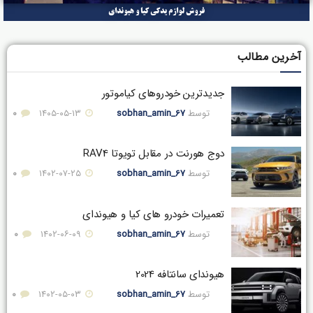
فروش لوازم یدکی کیا و هیوندای
آخرین مطالب
جدیدترین خودروهای کیاموتور
توسط
sobhan_amin_67
۱۴۰۵-۰۵-۱۳
0
دوج هورنت در مقابل تویوتا RAV4
توسط
sobhan_amin_67
۱۴۰۲-۰۷-۲۵
0
تعمیرات خودرو های کیا و هیوندای
توسط
sobhan_amin_67
۱۴۰۲-۰۶-۰۹
0
هیوندای سانتافه 2024
توسط
sobhan_amin_67
۱۴۰۲-۰۵-۰۳
0