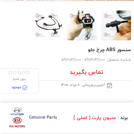
سنسور ABS چرخ جلو
شناسه محصول:
598104C000 - 598304C000
تماس بگیرید
بدون امتیاز
آخرین بروزرسانی : 11 مرداد, 1405
موجود
برند :
جنیون پارت ( اصلی )