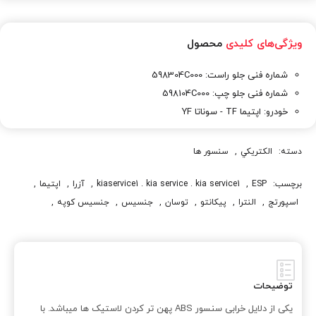
ویژگی‌های کلیدی
محصول
شماره فنی جلو راست: 598304C000
شماره فنی جلو چپ: 598104C000
خودرو: اپتیما TF - سوناتا YF
دسته:
الکتريکي
,
سنسور ها
برچسب:
ESP
,
kiaservice1 . kia service . kia service1
,
آزرا
,
اپتيما
,
اسپورتج
,
النترا
,
پيکانتو
,
توسان
,
جنسيس
,
جنسيس کوپه
,
خريد سنسور ABS
,
خودروي کيا
,
سانتافه
,
سنسور ABS
,
سنسور ABS جلو راست اپتیما
,
سورنتو
,
سوناتا
,
فروش سنسور ABS
,
فروش سنسور ABS اپتيما
,
فروش سنسور ABS اپتيما 2015
,
قيمت سنسور ABS
,
قيمت سنسور ABS اپتيما
,
توضیحات
قيمت سنسور ABS اپتيما 2015
,
کادنزا
,
کيا
,
کيا اپتيما
,
کيا اسپورتج
,
یکی از دلایل خرابی سنسور ABS پهن تر کردن لاستیک ها میباشد. با
کيا پيکانتو
,
کيا سراتو
,
کيا سرويس
,
کيا سرويس 1
,
کيا سرويس وان
,