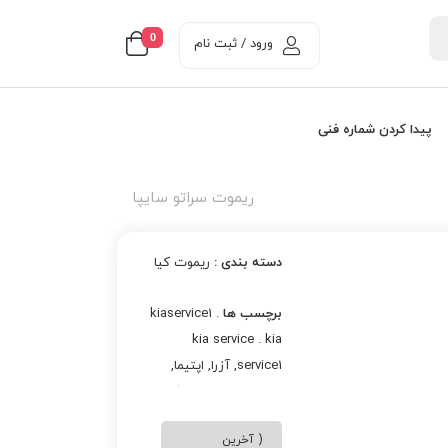
0
ورود / ثبت نام
پیدا کردن شماره فنی
ریموت سراتو سایپا
دسته بندی :
ريموت کيا
برچسب ها
kiaservice1 .
kia service . kia
service1
,
آزرا
,
اپتيما
,
اسپورتج
,
استارت دکمه
اي
,
النترا
,
انزلی
,
بندر انزلی
,
( آخرین
پيکانتو
,
توسان
,
جنسيس
,