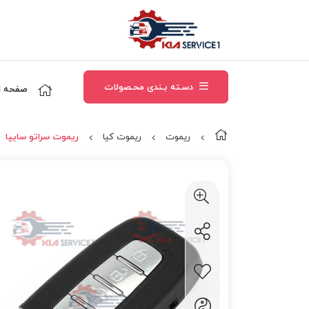
دسـته بـندی محـصولات
صفحه ا
ریموت
ريموت کيا
ریموت سراتو سایپا