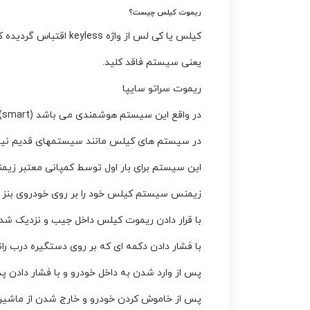
ریموت کیلس چیست؟
کیلس یا کی لس از واژه keyless اقتباس گردیده که key به مفهوم کلید و less پسوند نفی می باشد.
یعنی سیستم فاقد کلید.
ریموت سراتو سایپا
در واقع این سیستم هوشمندی می باشد (smart) که شناسایی ریموت خودرو از طریق امواج وایرلس صورت می گیرد.
در سیستم های کیلس مانند سیستمهای قدیم نیاز
این سیستم برای بار اول توسط کمپانی معتبر زیمنس در سال 1995 می
زیمنس سیستم کیلس خود را بر روی خودروی بنز کلاس s نصب و مورد استفاده ق
با قرار دادن ریموت کیلس داخل جیب و نزدیک شد
با فشار دادن دکمه ای که بر روی دستگیره درب ران
پس از وارد شدن به داخل خودرو و با فشار دادن 
پس از خاموش کردن خودرو و خارج شدن از ماشین