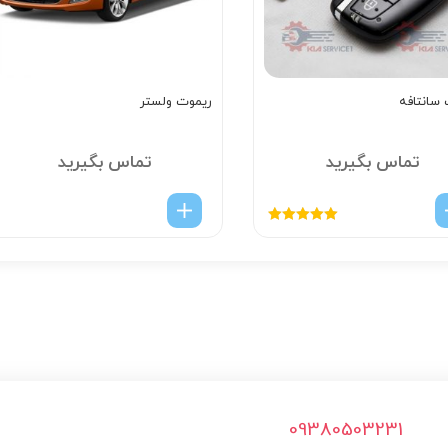
سانتافه
ریموت ولستر
تماس بگیرید
تماس بگیرید
امتیاز
5.00
از
5
09380503231