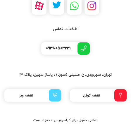
اطلاعات تماس
09380503231
تهران، سهروردی، خ حسینی (سورنا) ، پاساژ سهیل، پلاک 13
نقشه گوگل
نقشه ویز
تمامی حقوق برای کیاسرویس محفوط است