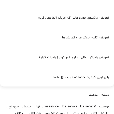
تعویض داشبورد خودروهایی که ایربگ آنها عمل کرده.
تعویض کلیه ایربگ ها و کمربند ها
تعویض رادیاتور بخاری و اواپراتور کولر ( رادیات کولر)
با بهترین کیفیت خدمات، درب منزل شما
دسته:
خدمات
برچسب:
kiaservice1 . kia service . kia service1
,
آزرا
,
اپتيما
,
اسپورتج
,
النترا
,
انزلی
,
باز و بست
,
باز و بست داشبورد
,
بندر انزلی
,
پيکانتو
,