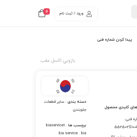
0
ورود / ثبت نام
پیدا کردن شماره فنی
بازويي اکسل عقب
دسته بندی :
سایر قطعات
های کلیدی محصول
جلوبندی
ه فنی:
برچسب ها
kiaservice1 .
552502S100
kia service . kia