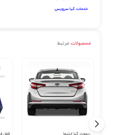
خدمات کیا سرویس
محصولات
مرتبط
 توسان
ریموت کیا اپتیما
قفل فر