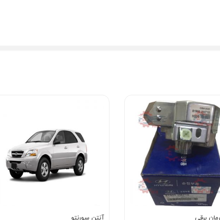
مان برقی
آنتن سورنتو