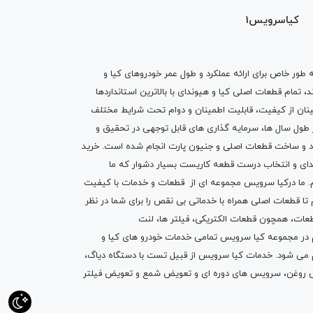
کیاسرویس1
ه طور خاص برای ارائه عملکرد و طول عمر خودروهای کیا و
تمام قطعات اصلی کیا و هیوندای با بالاترین استانداردها
نان از کیفیت، قابلیت اطمینان و دوام تحت شرایط مختلف
ول سال ها، سرمایه گذاری های قابل توجهی در تحقیق و
اد و ساخت قطعات اصلی و جنیون پارت انجام شده است.
خرید
دای
و انتخاب درست قطعه کاریست بسیار دشوار که ما
.
ما درکیا سرویس مجموعه ای از
قطعات
و
خدمات
با کیفیت
م تا قطعات اصلی همراه با خدماتی بی نقص را برای شما در نظر
ز قطعات، همچون قطعات
الکتریکی
،
فیلتر ها
،
لنت
یم در مجموعه کیا سرویس تمامی خدمات خودرو های کیا و
م می شود. خدمات کیا سرویس از قبیل
تست با دستگاه دیاگ
،
 روغن
، سرویس های دوره ای و تعویض شمع و ت
عویض فیلتر