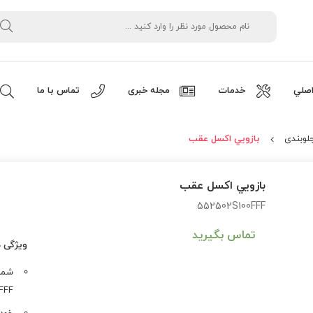
صلي
خدمات
مجله خبری
تماس با ما
لوبندی
بازويي اکسل عقب
بازويي اکسل عقب
552502S100FFF
تماس بگیرید
ویژگی 
شمار
FFF