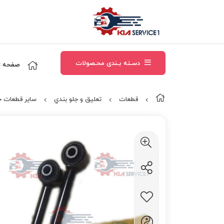
دسـته بـندی محـصولات
صفحه ا
قطعات
تعلیق و جلو بندي
سایر قطعات ج