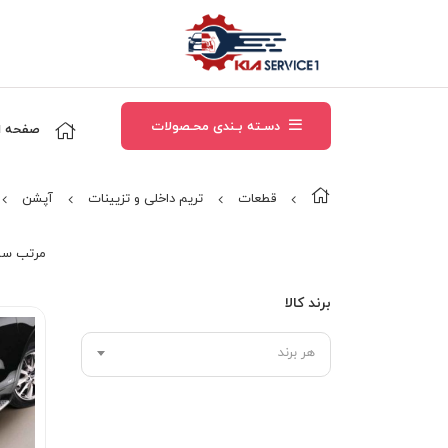
دسـته بـندی محـصولات
صفحه ا
قطعات
تریم داخلی و تزیینات
آپشن
مرتب‌ سا
برند کالا
هر برند