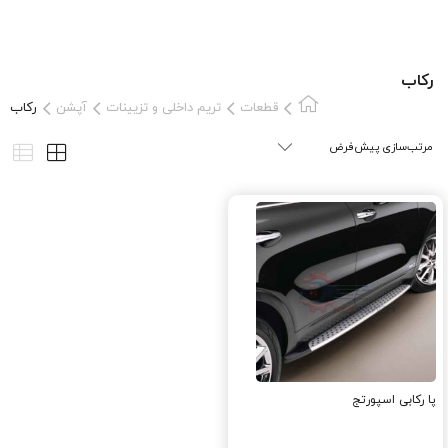
رکاب
قطعات
تریم داخلی و تزیینات
آپشن
رکاب
پا رکابی اسپورتج