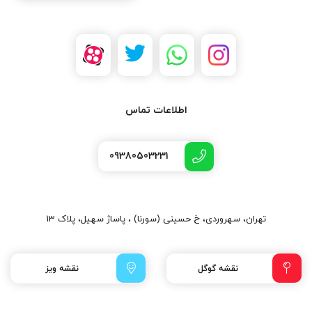
اطلاعات تماس
09380503231
تهران، سهروردی، خ حسینی (سورنا) ، پاساژ سهیل، پلاک 13
نقشه گوگل
نقشه ویز