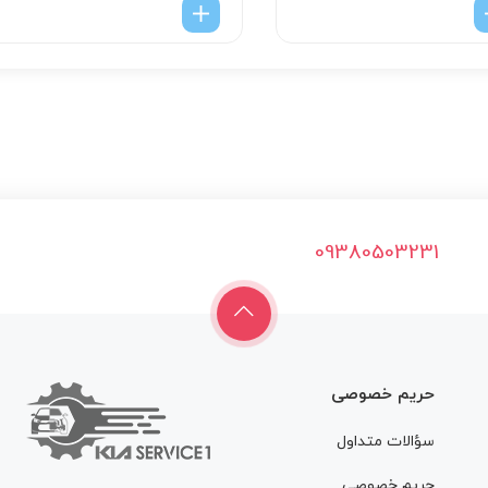
09380503231
حریم خصوصی
سؤالات متداول
حريم خصوصي