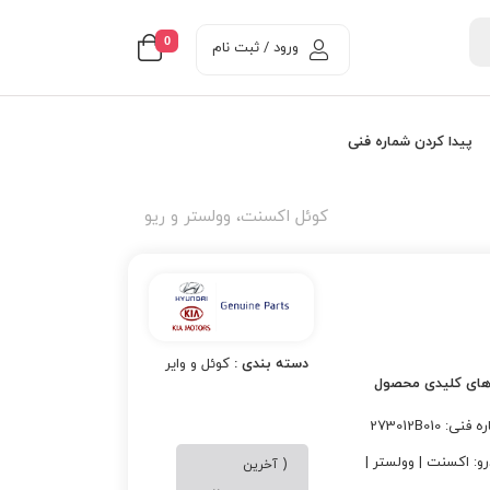
0
ورود / ثبت نام
پیدا کردن شماره فنی
کوئل اکسنت، وولستر و ریو
دسته بندی :
کوئل و وایر
های کلیدی محصول
نی: 273012B010
و: اکسنت | وولستر |
( آخرین