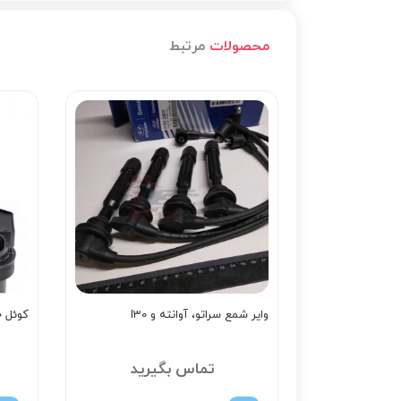
محصولات
مرتبط
وایر شمع سراتو، آوانته و I30
کوئل 3F100
تماس بگیرید