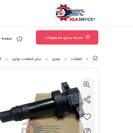
دسـته بـندی محـصولات
صفحه ا
قطعات
موتور
سایر قطعات موتور
ک