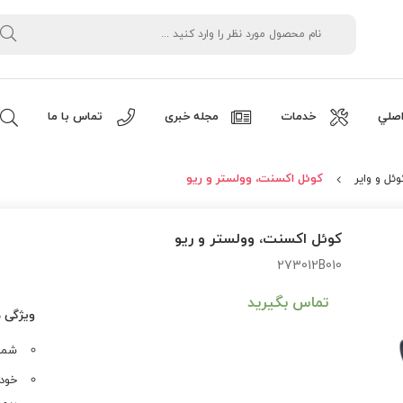
صلي
خدمات
مجله خبری
تماس با ما
وئل و وایر
کوئل اکسنت، وولستر و ریو
کوئل اکسنت، وولستر و ریو
273012B010
تماس بگیرید
ویژگی 
شماره ف
خودر