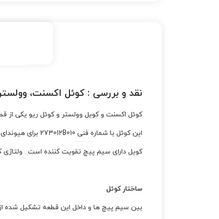
نقد و بررسی :
کوئل اکسنت، وولستر 
کوئل اکسنت و کویل وولستر و کوئل ریو یکی از ق
این کوئل با شماره فنی 273012B010 برای هیوندای اکسنت و ریو های وارداتی 2014 به بالا می باشد. توجه داشته باشید که برای ریو های قدیمی ایرانی مناسب نیست
کویل دارای سیم پیچ تقویت کننده است . ولتاژی 
ساختار کوئل
بین سیم پیچ ها و داخل این قطعه تشکیل شده ا