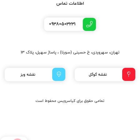
اطلاعات تماس
09380503231
تهران، سهروردی، خ حسینی (سورنا) ، پاساژ سهیل، پلاک 13
نقشه گوگل
نقشه ویز
تمامی حقوق برای کیاسرویس محفوط است