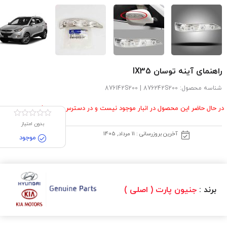
راهنمای آینه توسان IX35
شناسه محصول:
876142S200 | 876242S200
در حال حاضر این محصول در انبار موجود نیست و در دسترس نمی باشد.
بدون امتیاز
آخرین بروزرسانی : 11 مرداد, 1405
موجود
برند :
جنیون پارت ( اصلی )