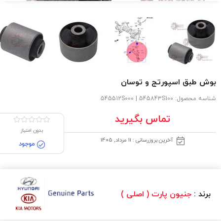
بوش طبق اسپورتج و توسان
شناسه محصول:
545512S000 | 545843S100
تماس بگیرید
بدون امتیاز
آخرین بروزرسانی : 11 مرداد, 1405
موجود
برند :
جنیون پارت ( اصلی )