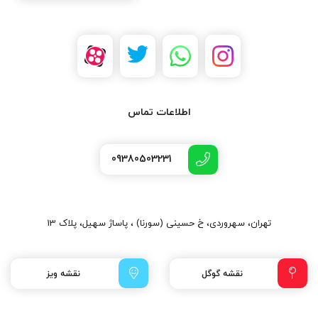
اطلاعات تماس
09380503231
تهران، سهروردی، خ حسینی (سورنا) ، پاساژ سهیل، پلاک 13
نقشه گوگل
نقشه ویز