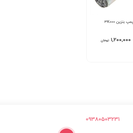
 بنزین 3K000
۱,۲۰۰,۰۰۰
تومان
09380503231