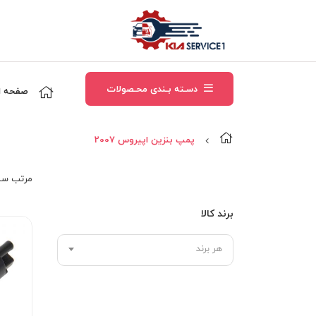
دسـته بـندی محـصولات
صفحه ا
پمپ بنزین اپیروس 2007
مرتب‌ سا
برند کالا
هر برند