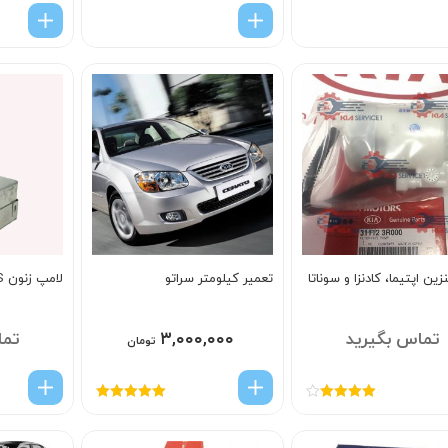
نزین اپتیما، کادنزا و سوناتا
تعمیر کیلومتر سراتو
لامپ زنون D1S
تماس بگیرید
۳,۰۰۰,۰۰۰
تما
تومان
امتیاز
4.00
امتیاز
5.00
از
از 5
5