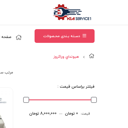
دسـته بـندی محـصولات
صفحه ا
هيونداي وراکروز
مرتب‌ سا
فیلتر براساس قیمت :
حداقل
حداکثر
0 تومان
8,000,000 تومان
قیمت:
—
قیمت
قیمت