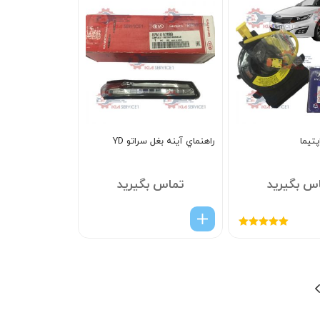
تيما
راهنماي آينه بغل سراتو YD
س بگیرید
تماس بگیرید
امتیاز
5.00
از
5