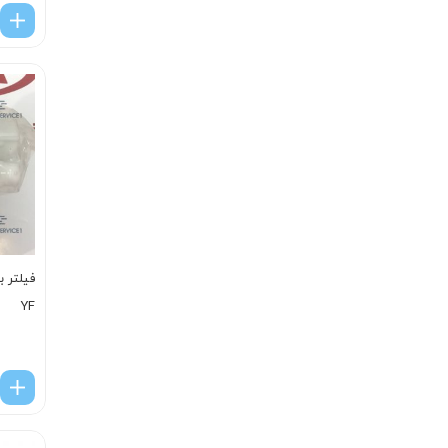
فیلتر ب
YF