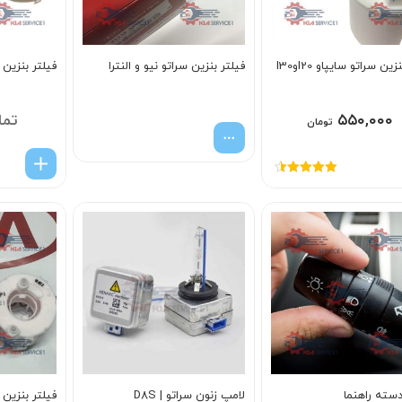
ین سراتو سایپاو I20وI30
فیلتر بنزین سراتو نیو و النترا
فیلتر بنزین
۵۵۰,۰۰۰
تما
تومان
امتیاز
4.50
از 5
دسته راهنما
لامپ زنون سراتو | D8S
فیلتر بنزین 