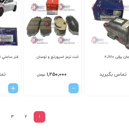
 برقی 2J710
لنت ترمز اسپورتج و توسان
فنر ساعتي اپ
تماس بگیرید
۱,۲۵۰,۰۰۰
تما
تومان
3
2
1