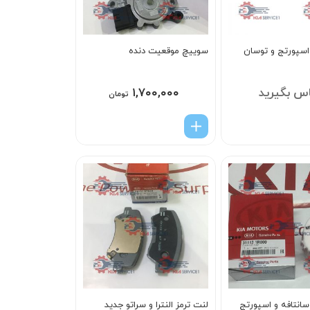
 اسپورتج و توسان
سوييچ موقعيت دنده
س بگیرید
۱,۷۰۰,۰۰۰
تومان
سانتافه و اسپورتج
لنت ترمز النترا و سراتو جدید