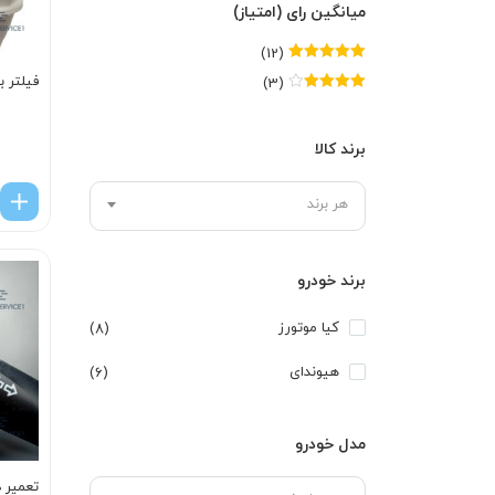
میانگین رای (امتیاز)
(12)
امتیاز
5
از 5
فیلتر بنز
(3)
امتیاز
4
از
5
برند کالا
هر برند
برند خودرو
کیا موتورز
(8)
هیوندای
(6)
مدل خودرو
تعمیر 