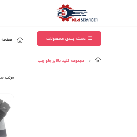
دسـته بـندی محـصولات
صفحه ا
مجموعه کليد بالابر جلو چپ
مرتب‌ سا