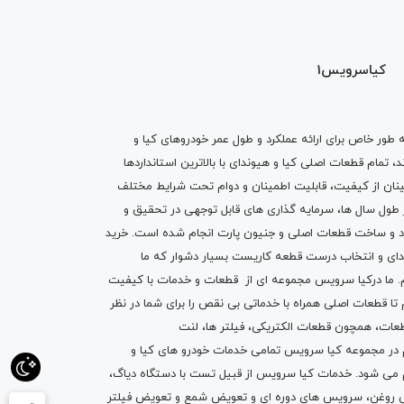
کیاسرویس1
ه طور خاص برای ارائه عملکرد و طول عمر خودروهای کیا و
تمام قطعات اصلی کیا و هیوندای با بالاترین استانداردها
نان از کیفیت، قابلیت اطمینان و دوام تحت شرایط مختلف
ول سال ها، سرمایه گذاری های قابل توجهی در تحقیق و
اد و ساخت قطعات اصلی و جنیون پارت انجام شده است.
خرید
دای
و انتخاب درست قطعه کاریست بسیار دشوار که ما
.
ما درکیا سرویس مجموعه ای از
قطعات
و
خدمات
با کیفیت
م تا قطعات اصلی همراه با خدماتی بی نقص را برای شما در نظر
ز قطعات، همچون قطعات
الکتریکی
،
فیلتر ها
،
لنت
یم در مجموعه کیا سرویس تمامی خدمات خودرو های کیا و
م می شود. خدمات کیا سرویس از قبیل
تست با دستگاه دیاگ
،
 روغن
، سرویس های دوره ای و تعویض شمع و ت
عویض فیلتر