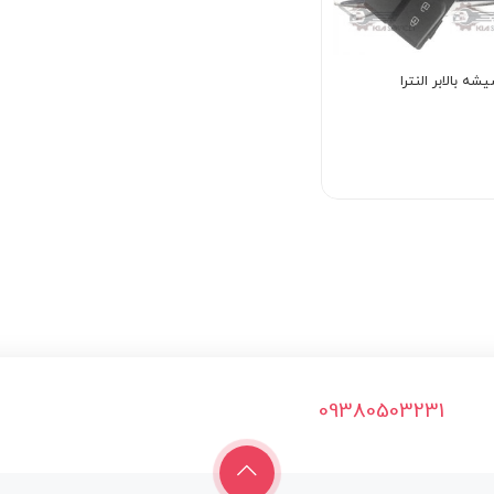
شه بالابر النترا
09380503231