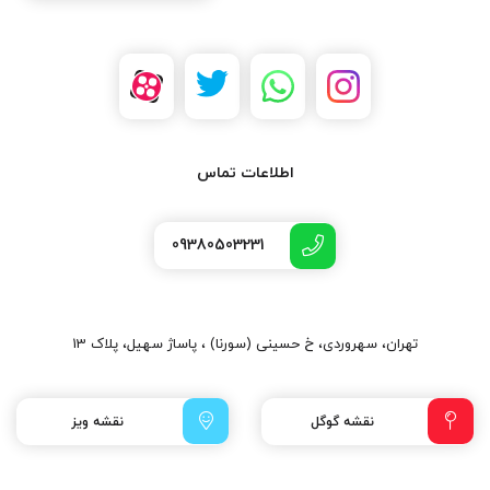
اطلاعات تماس
09380503231
تهران، سهروردی، خ حسینی (سورنا) ، پاساژ سهیل، پلاک 13
نقشه گوگل
نقشه ویز