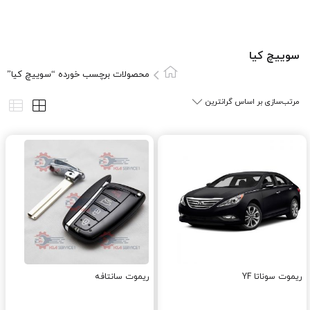
سوييچ کيا
محصولات برچسب خورده “سوييچ کيا”
ریموت سوناتا YF
ریموت سانتافه