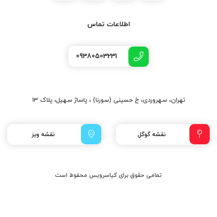
اطلاعات تماس
09380503231
تهران، سهروردی، خ حسینی (سورنا) ، پاساژ سهیل، پلاک 13
نقشه گوگل
نقشه ویز
تمامی حقوق برای کیاسرویس محفوط است