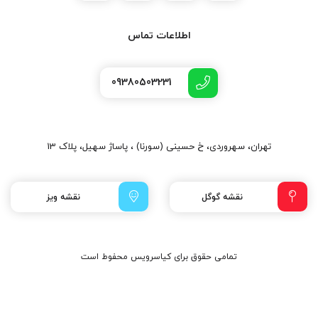
اطلاعات تماس
09380503231
تهران، سهروردی، خ حسینی (سورنا) ، پاساژ سهیل، پلاک 13
نقشه گوگل
نقشه ویز
تمامی حقوق برای کیاسرویس محفوط است