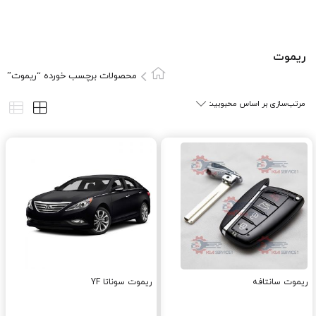
ريموت
محصولات برچسب خورده “ريموت”
ریموت سانتافه
ریموت سوناتا YF