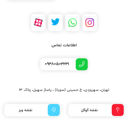
اطلاعات تماس
09380503231
تهران، سهروردی، خ حسینی (سورنا) ، پاساژ سهیل، پلاک 13
نقشه گوگل
نقشه ویز