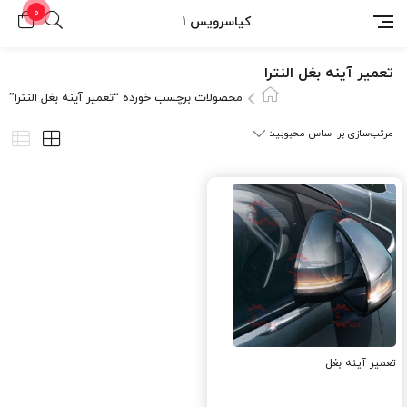
0
کیاسرویس 1
تعمير آينه بغل النترا
محصولات برچسب خورده “تعمير آينه بغل النترا”
تعمير آينه بغل