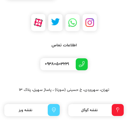
اطلاعات تماس
09380503231
تهران، سهروردی، خ حسینی (سورنا) ، پاساژ سهیل، پلاک 13
نقشه گوگل
نقشه ویز