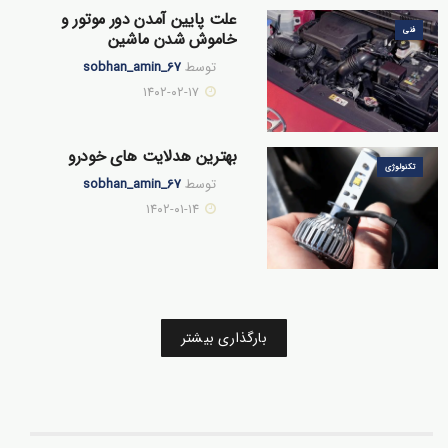
علت پایین آمدن دور موتور و
فنی
خاموش شدن ماشین
توسط
sobhan_amin_67
۱۴۰۲-۰۲-۱۷
بهترین هدلایت های خودرو
تکنولوژی
توسط
sobhan_amin_67
۱۴۰۲-۰۱-۱۴
بارگذاری بیشتر