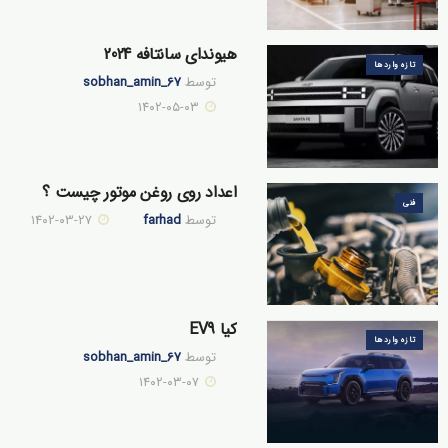
هیوندای سانتافه 2024
تازه وارد ها
توسط
sobhan_amin_67
۱۴۰۲-۰۵-۰۳
اعداد روی روغن موتور چیست ؟
فنی
توسط
farhad
۱۴۰۲-۰۳-۲۷
کیا EV9
تازه وارد ها
توسط
sobhan_amin_67
۱۴۰۲-۰۳-۰۷