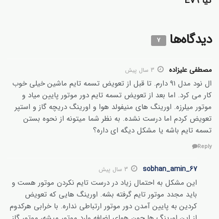
کیا EV9
دیدگاه‌ها
۷
مصطفی علیزاده
3 سال پیش
ال نود مدل ۹۱ دارم. تا قبل از تعویض تسمه تایم ماشین خیلی خوب
کار می کرد. اما بعد از تعویض تسمه تایم دور موتور پایین میاد و
موتور میلرزه. اورینگ های منیفولد هوا و اورینگ دریچه گاز و استپر
تعویض کردم اما درست نشده. به نظر شما میتونه از نحوه بستن
تسمه تایم باشه یا مشکل دیگه ای داره؟
Reply
sobhan_amin_67
3 سال پیش
این مشکل به احتمال زیاد در درست تایم نکردن موتور هست و
باید مجدد موتور تایم گرفته بشه. اورینگ هایی که تعویض
کردین به پایین آمدن دور موتور ارتباطی نداره. با خرابی هرکدوم
از این اورینگ ها چون هوای اضافه وارد موتور میشه، موتور گاز