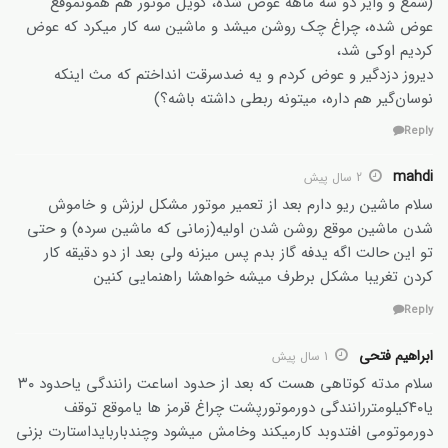
(شمع و وایر دو سه ماهه عوض شده، کویل موتور هم همونموقع
عوض شده، چراغ چک روشن میشد و ماشین سه کار میکرد که عوض
کردیم اوکی شد،
دیروز دزدگیر و عوض کردم و یه ضدسرقت انداختم که مث اینکه
نوسان‌گیر هم داره، میتونه ربطی داشته باشه؟)
Reply
mahdi
2 سال پیش
سلام ماشین ریو دارم بعد از تعمیر موتور مشکل لرزش و خاموش
شدن ماشین موقع روشن شدن اولیه(زمانی که ماشین سرده) و حتی
تو این حالت اگه یدفه گاز بدم پس میزنه ولی بعد از دو دقیقه کار
کردن تغریبا مشکل برطرف میشه خواهشا راهنمایی کنین
Reply
ابراهیم فتحی
1 سال پیش
سلام مدته کوتاهی هست که بعد از حدود اساعت رانندگی یاحدود ۳۰
یا۴۰کیلومتررانندگی دورموتورپشت چراغ قرمز ها یاموقع توقف
دورموتومی افتدوبد کارمیکند وخامش میشود وچندباربایداستارت بزنی