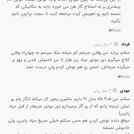
بیشتری و به استلاح گاز هرز می خوره. باید به مکانیکی که
تسمه تایم رو تعویض کرده مراجعه کنید تا مجدد براتون تایم
بگیره.
Reply
فرداد
3 سال پیش
سلام، پراید من وقتی سرعتم کم میشه مثلا میرسم به چهارراه وقتی
کلاج میگیرم دور موتور میاد زیر هزار تا مرز خاموش شدن و یهو بر
میگرده سرجاش. استپر رو هم عوض کردم ولی درست نشد.
Reply
مهدی
3 سال پیش
سلام، من ۴۰۵ slx مدل ۹۱ دارم، ماشین یجور کار میکنه انگار پام رو
نیش ترمزه، پامو که از رو گاز برمیدارم دور موتور سریعتر از قبل میاد
پایین!
موقع دنده عوض کردن هم حس میکنم خیلی سریع میاد پایین، ولی
خاموش نمیشه