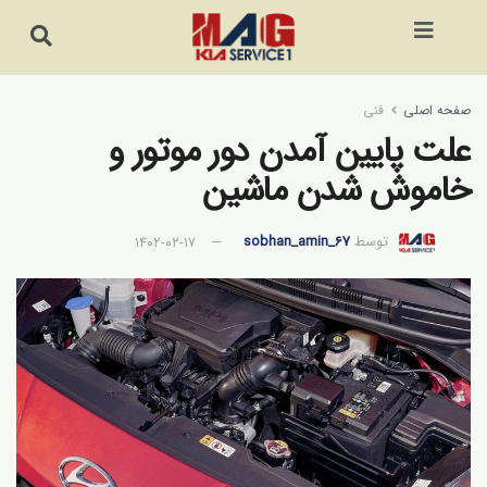
صفحه اصلی
فنی
علت پایین آمدن دور موتور و
خاموش شدن ماشین
توسط
sobhan_amin_67
۱۴۰۲-۰۲-۱۷