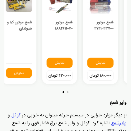
شمع موتور
شمع موتور
شمع موتور کیا و
2741023700
1884611070
هیوندای
نمایش
نمایش
نمایش
180.000 تومان
420.000 تومان
وایر شمع
از دیگر موارد خرابی در سیستم جرغه میتوان به خرابی در
کوئل
و
وایرشمع
اشاره کرد. کوئل و وایر شمع برق فشار قوی را به شمع
موتور انتقال می دهند و درصورت خرابی این قطعات شمع جرقه