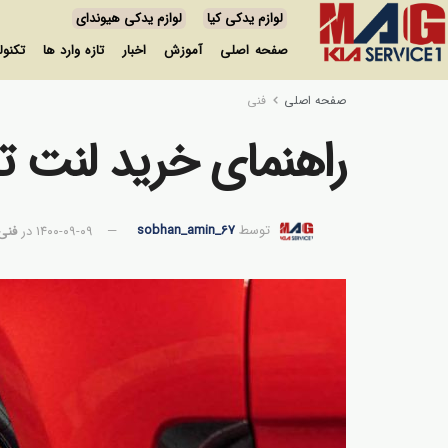
لوازم یدکی کیا
لوازم یدکی هیوندای
صفحه اصلی
آموزش
اخبار
تازه وارد ها
تکنول
صفحه اصلی
فنی
راهنمای خرید لنت تر
توسط
sobhan_amin_67
۱۴۰۰-۰۹-۰۹
در
فنی