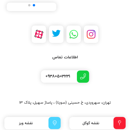
اطلاعات تماس
09380503231
تهران، سهروردی، خ حسینی (سورنا) ، پاساژ سهیل، پلاک 13
نقشه گوگل
نقشه ویز