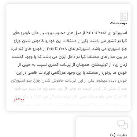
توضیحات
اسپورتج ای 2008 تا 2010 از مدل های محبوب و بسیار عالی خودرو های
کیا در کشور می باشند. یکی از مشکلات این خودرو خاموش شدن چراغ
جلو اسپورج می باشد. اسپورتج های 2008 تا 2010 از خودرو های کم ایراد
در بین مدل های مختلف کیا در داخل ایران می باشد که با وجود گذشت
زمان زیاد از تولیدشان، همچنان از ایرادات کمتری نسبت به خیلی از
خودرو ها برخوردار هستند با این وجود هرزگاهی ایرادات خاصی در این
خودرو دیده میشود. یکی از این ایرادات خاموش شدن چراغ جلو اسپورتج
بعد از مدتی کار کردن است. در برخی از این اسپورتج ها دیده می شود
که چراغ های جلو بعد از مدتی کار کردند خاموش می شود. و دیگر روشن
نمی شود، تا زمانی که خودرو را خاموش کرده و اجازه دهیم خودرو سرد
شود. با گرم شدن چراغ ها، خیلی وقت ها چراغ خاموش میشود. این ایراد
در جعبع فیوز و سیمکشی مربوط به آن است که با گرم شدن سیمکشی
جعبه فیوز مسیر، قطع می شود و چراغ ها از کار میفتد. این اتفاق
نظرات (0)
میتواند هم برای نور پایین و هم برای نور بالا بیفتد و قطع شدن نور چراغ