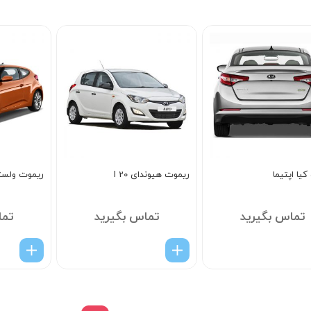
5
یا اپتیما
ریموت هیوندای I 20
ریموت ولست
تماس بگیرید
تماس بگیرید
تما