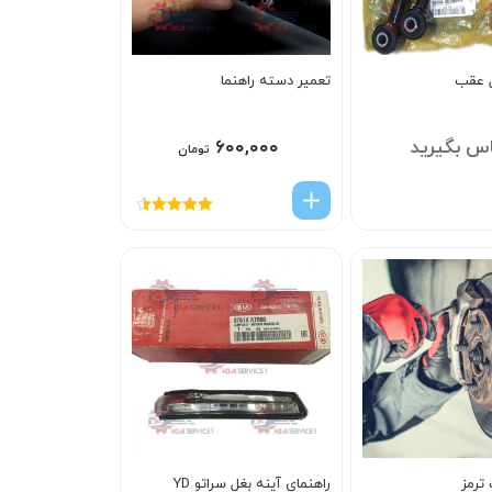
ل عقب
تعمیر دسته راهنما
س بگیرید
۶۰۰,۰۰۰
تومان
امتیاز
4.50
از 5
ترمز
راهنماي آينه بغل سراتو YD