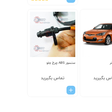
امتیاز
5.00
از
5
ر
سنسور ABS چرخ جلو
س بگیرید
تماس بگیرید