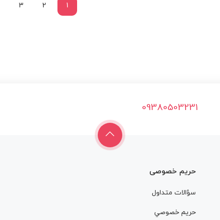
3
2
1
09380503231
حریم خصوصی
سؤالات متداول
حريم خصوصي