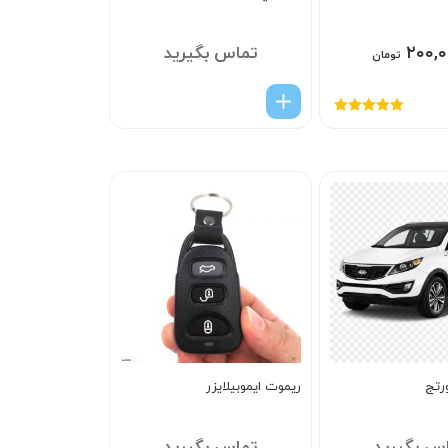
۲۰۰,۰
تماس بگیرید
تومان
امتیاز
5.00
از
5
رتج
ریموت ایموبیلایزر