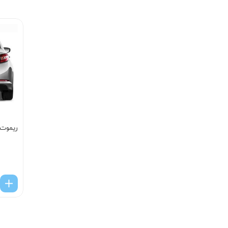
ریموت ک