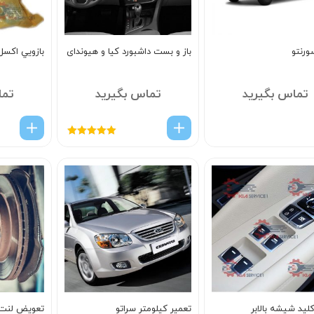
ورنتو
باز و بست داشبورد کیا و هیوندای
بازويي اکس
تماس بگیرید
تماس بگیرید
تما
امتیاز
5.00
از
5
لید شیشه بالابر
تعمیر کیلومتر سراتو
تعویض لنت 