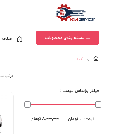
دسـته بـندی محـصولات
صفحه ا
کيا
مرتب‌ سا
فیلتر براساس قیمت :
حداقل
حداکثر
0 تومان
8,000,000 تومان
قیمت:
—
قیمت
قیمت