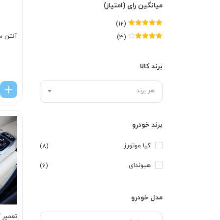
میانگین رای (امتیاز)
(12)
امتیاز
5
از 5
آنتن س
(3)
امتیاز
4
از
5
برند کالا
هر برند
برند خودرو
کیا موتورز
(8)
هیوندای
(6)
مدل خودرو
تعمیر ک