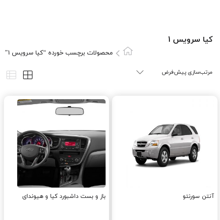
کيا سرويس 1
محصولات برچسب خورده “کيا سرويس 1”
آنتن سورنتو
باز و بست داشبورد کیا و هیوندای