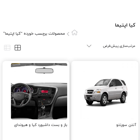
کيا اپتيما
محصولات برچسب خورده “کيا اپتيما”
آنتن سورنتو
باز و بست داشبورد کیا و هیوندای