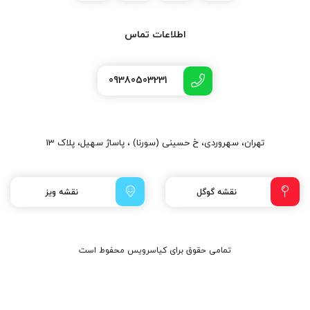
اطلاعات تماس
09380503231
تهران، سهروردی، خ حسینی (سورنا) ، پاساژ سهیل، پلاک 13
نقشه گوگل
نقشه ویز
تمامی حقوق برای کیاسرویس محفوط است