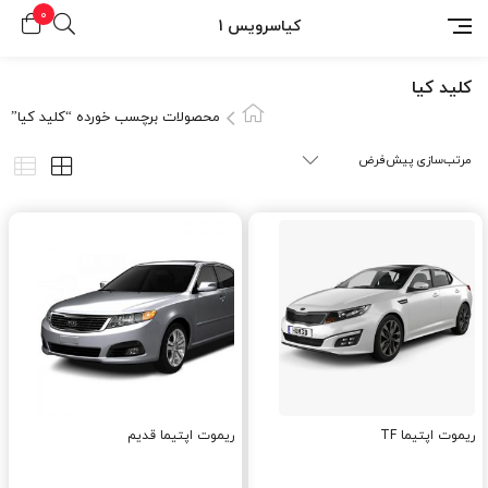
0
کیاسرویس 1
کليد کيا
محصولات برچسب خورده “کليد کيا”
ریموت اپتیما TF
ریموت اپتیما قدیم