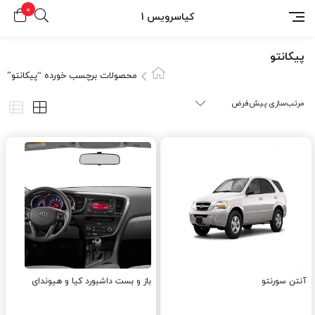
0
کیاسرویس 1
پيکانتو
محصولات برچسب خورده “پيکانتو”
آنتن سورنتو
باز و بست داشبورد کیا و هیوندای