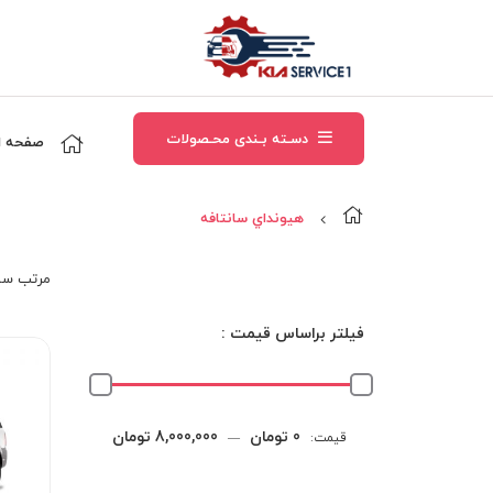
دسـته بـندی محـصولات
صفحه ا
هيونداي سانتافه
مرتب‌ سا
فیلتر براساس قیمت :
حداقل
حداکثر
0 تومان
8,000,000 تومان
قیمت:
—
قیمت
قیمت