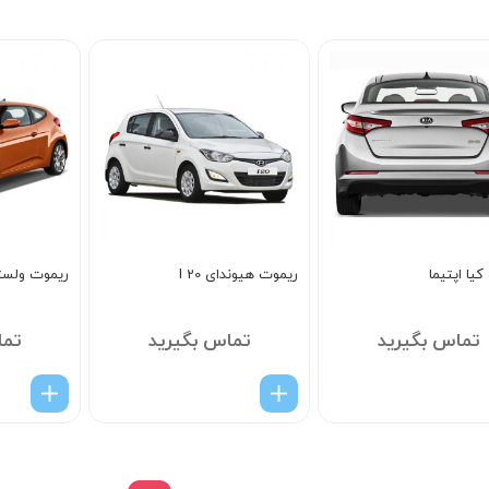
5
یا اپتیما
ریموت هیوندای I 20
ریموت ولست
تماس بگیرید
تماس بگیرید
تما