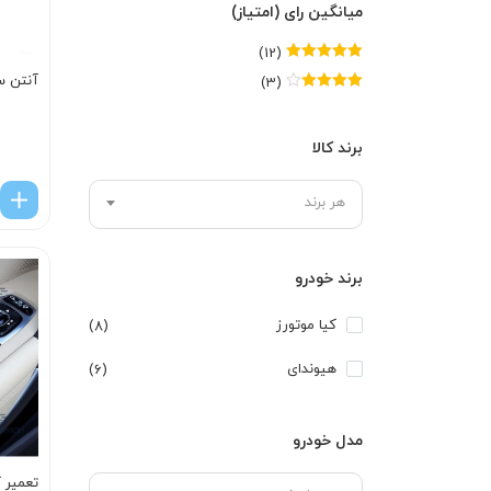
میانگین رای (امتیاز)
(12)
امتیاز
5
از 5
آنتن س
(3)
امتیاز
4
از
5
برند کالا
هر برند
برند خودرو
کیا موتورز
(8)
هیوندای
(6)
مدل خودرو
تعمیر ک