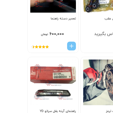
ل عقب
تعمیر دسته راهنما
س بگیرید
۶۰۰,۰۰۰
تومان
امتیاز
4.50
از 5
ترمز
راهنماي آينه بغل سراتو YD