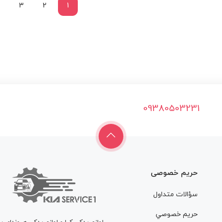
3
2
1
09380503231
حریم خصوصی
سؤالات متداول
حريم خصوصي