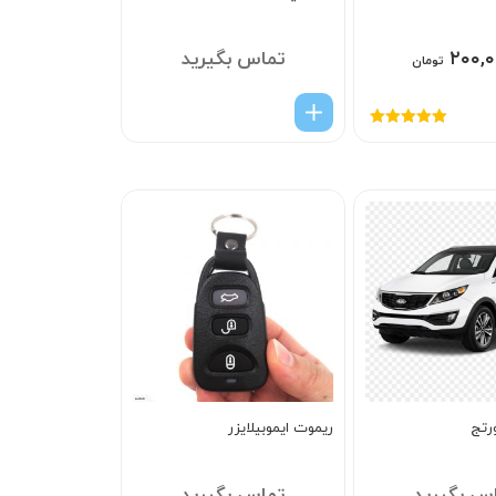
۲۰۰,۰
تماس بگیرید
تومان
امتیاز
5.00
از
5
رتج
ریموت ایموبیلایزر