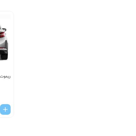
ریموت ک