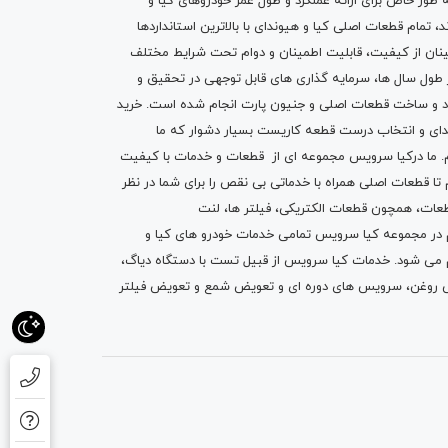
ه طور خاص برای ارائه عملکرد و طول عمر خودروهای کیا و
تمام قطعات اصلی کیا و هیوندای با بالاترین استانداردها
نان از کیفیت، قابلیت اطمینان و دوام تحت شرایط مختلف
ول سال ها، سرمایه گذاری های قابل توجهی در تحقیق و
اد و ساخت قطعات اصلی و جنیون پارت انجام شده است.
خرید
دای
و انتخاب درست قطعه کاریست بسیار دشوار که ما
.
ما درکیا سرویس مجموعه ای از
قطعات
و
خدمات
با کیفیت
م تا قطعات اصلی همراه با خدماتی بی نقص را برای شما در نظر
ز قطعات، همچون قطعات
الکتریکی
،
فیلتر ها
،
لنت
یم در مجموعه کیا سرویس تمامی خدمات خودرو های کیا و
م می شود. خدمات کیا سرویس از قبیل
تست با دستگاه دیاگ
،
 روغن
، سرویس های دوره ای و تعویض شمع و ت
عویض فیلتر