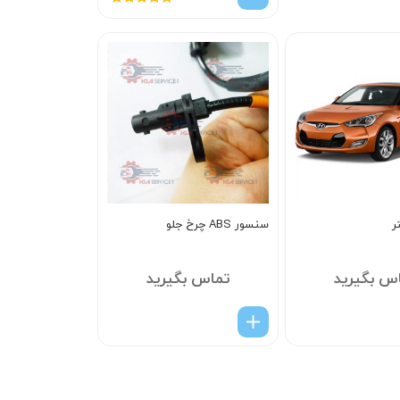
امتیاز
5.00
از
5
ر
سنسور ABS چرخ جلو
س بگیرید
تماس بگیرید