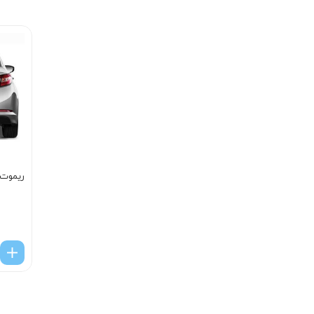
ریموت ک