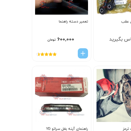
ل عقب
تعمیر دسته راهنما
س بگیرید
۶۰۰,۰۰۰
تومان
امتیاز
4.50
از 5
ترمز
راهنماي آينه بغل سراتو YD