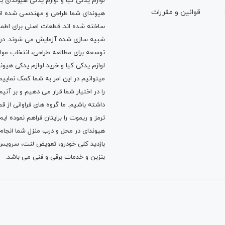
لوازم یدکی کیا و لوازم یدکی هیوندای ب
قوانين و مقررات
هیوندای شما طراحی و مهندسی شده اند، 
ساخته شده اند. قطعات اصلی برای اطمی
شبیه سازی شده آزمایش می شوند. در ط
توسعه برای مطالعه طراحی، انتخاب مو
لوازم یدکی کیا
و
خرید لوازم یدکی هیون
میتوانیم در این امر به شما کمک نماییم
را در اختیار شما قرار می دهیم و بر آنی
داشته باشیم. ما گروه های فراوانی ا
ترمز
و
ریموت
را برایتان فراهم نموده ا
هیوندای در محل و درب منزل شما انجا
بازدید کلی خودرو،
تعویض لنت
،
سرویس
بنزین
و خدمات برقی و فنی می باشد.