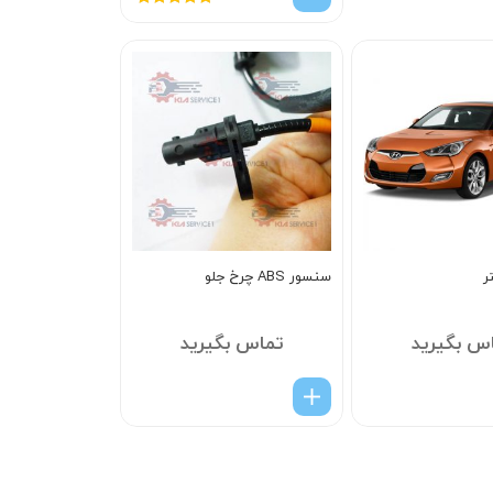
امتیاز
5.00
از
5
ر
سنسور ABS چرخ جلو
س بگیرید
تماس بگیرید