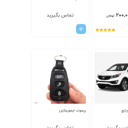
۲۰۰,۰
تماس بگیرید
تومان
امتیاز
5.00
از
5
رتج
ریموت ایموبیلایزر