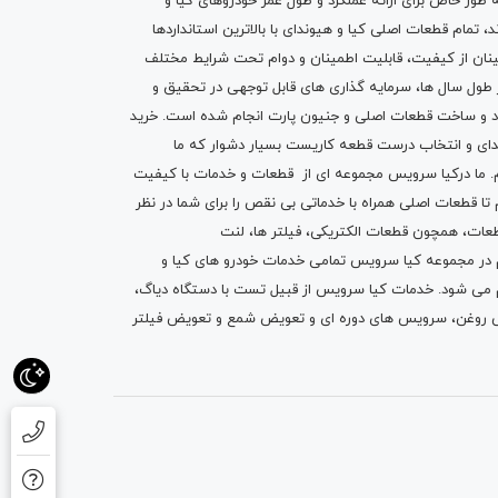
ه طور خاص برای ارائه عملکرد و طول عمر خودروهای کیا و
تمام قطعات اصلی کیا و هیوندای با بالاترین استانداردها
نان از کیفیت، قابلیت اطمینان و دوام تحت شرایط مختلف
ول سال ها، سرمایه گذاری های قابل توجهی در تحقیق و
اد و ساخت قطعات اصلی و جنیون پارت انجام شده است.
خرید
دای
و انتخاب درست قطعه کاریست بسیار دشوار که ما
.
ما درکیا سرویس مجموعه ای از
قطعات
و
خدمات
با کیفیت
م تا قطعات اصلی همراه با خدماتی بی نقص را برای شما در نظر
ز قطعات، همچون قطعات
الکتریکی
،
فیلتر ها
،
لنت
یم در مجموعه کیا سرویس تمامی خدمات خودرو های کیا و
م می شود. خدمات کیا سرویس از قبیل
تست با دستگاه دیاگ
،
 روغن
، سرویس های دوره ای و تعویض شمع و ت
عویض فیلتر