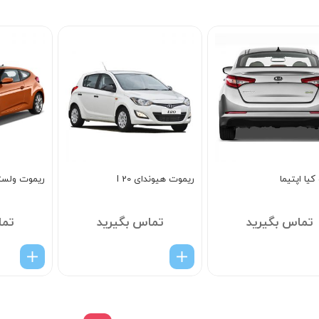
5
یا اپتیما
ریموت هیوندای I 20
ریموت ولست
تماس بگیرید
تماس بگیرید
تما