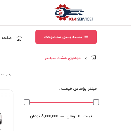
دسـته بـندی محـصولات
صفحه ا
موهاوي هشت سيلندر
مرتب‌ سا
فیلتر براساس قیمت :
حداقل
حداکثر
0 تومان
8,000,000 تومان
قیمت:
—
قیمت
قیمت