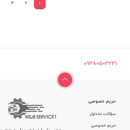
3
2
1
09380503231
حریم خصوصی
سؤالات متداول
حريم خصوصي