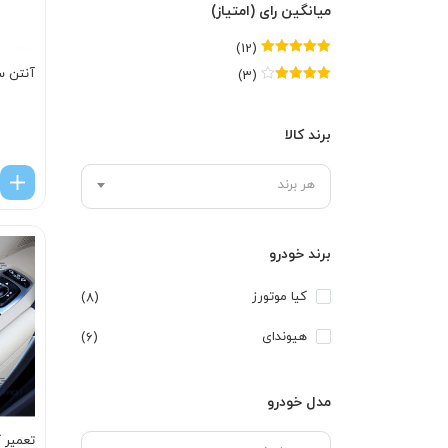
میانگین رای (امتیاز)
(12)
امتیاز
5
از 5
آنتن س
(3)
امتیاز
4
از
5
برند کالا
هر برند
برند خودرو
کیا موتورز
(8)
هیوندای
(6)
مدل خودرو
تعمیر ک