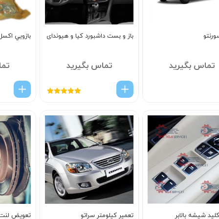
ورنتو
باز و بست داشبورد کیا و هیوندای
بازويي اکس
تماس بگیرید
تماس بگیرید
تما
امتیاز
5.00
از
5
لید شیشه بالابر
تعمیر کیلومتر سراتو
تعویض لنت 