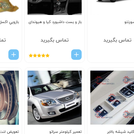
ورنتو
باز و بست داشبورد کیا و هیوندای
بازويي اکس
تماس بگیرید
تماس بگیرید
تما
امتیاز
5.00
از
5
لید شیشه بالابر
تعمیر کیلومتر سراتو
تعویض لنت 