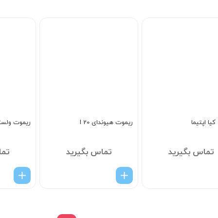
5
یا اپتیما
ریموت هیوندای I 20
ریموت ولست
تماس بگیرید
تماس بگیرید
تما