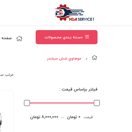
دسـته بـندی محـصولات
صفحه ا
موهاوي شش سيلندر
مرتب‌ سا
فیلتر براساس قیمت :
حداقل
حداکثر
0 تومان
8,000,000 تومان
قیمت:
—
قیمت
قیمت