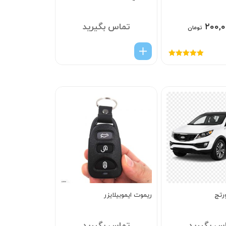
۲۰۰,۰
تماس بگیرید
تومان
امتیاز
5.00
از
5
رتج
ریموت ایموبیلایزر