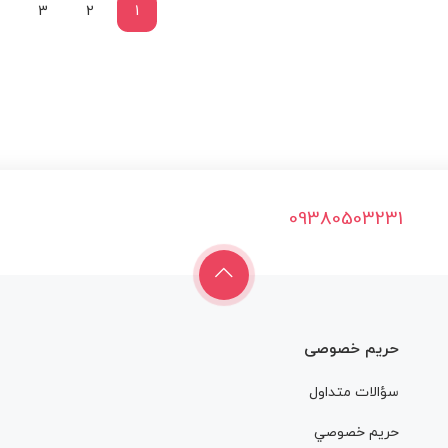
3
2
1
09380503231
حریم خصوصی
سؤالات متداول
حريم خصوصي