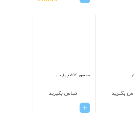
امتیاز
5.00
از
5
ر
سنسور ABS چرخ جلو
س بگیرید
تماس بگیرید