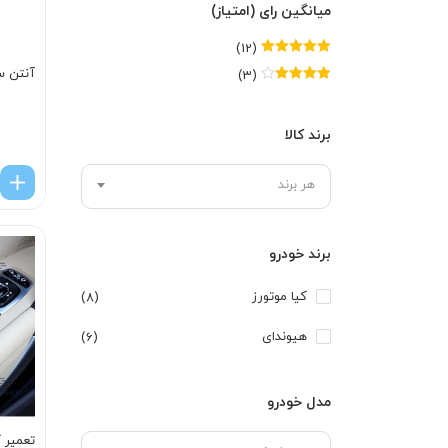
میانگین رای (امتیاز)
(12)
امتیاز
5
از 5
آنتن س
(3)
امتیاز
4
از
5
برند کالا
هر برند
برند خودرو
کیا موتورز
(8)
هیوندای
(6)
مدل خودرو
تعمیر ک