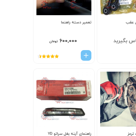
ل عقب
تعمیر دسته راهنما
س بگیرید
۶۰۰,۰۰۰
تومان
امتیاز
4.50
از 5
ترمز
راهنماي آينه بغل سراتو YD