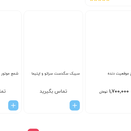
امتیاز
5.00
از
5
موقعيت دنده
سیبک سگدست سراتو و اپتیما
شمع موتور ک
۱,۷۰۰,۰۰۰
تماس بگیرید
تما
تومان