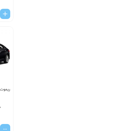
ریموت س
۰