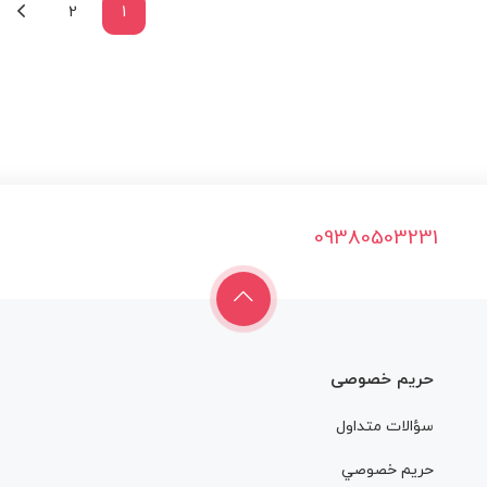
2
1
09380503231
حریم خصوصی
سؤالات متداول
حريم خصوصي