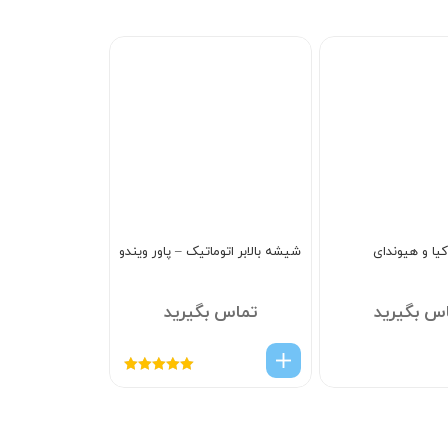
یا و هیوندای
شیشه بالابر اتوماتیک – پاور ویندو
س بگیرید
تماس بگیرید
امتیاز
5.00
از
5