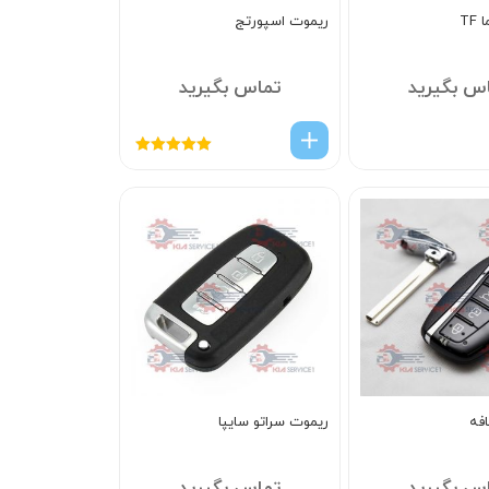
TF
ریموت اسپورتج
س بگیرید
تماس بگیرید
امتیاز
5.00
از
5
فه
ریموت سراتو سایپا