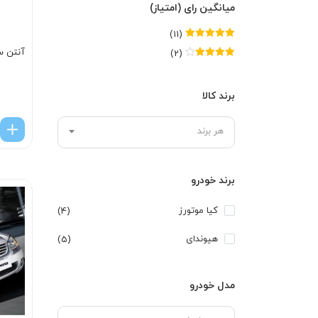
میانگین رای (امتیاز)
(11)
امتیاز
5
از 5
آنتن س
(2)
امتیاز
4
از
5
برند کالا
هر برند
برند خودرو
کیا موتورز
(4)
هیوندای
(5)
مدل خودرو