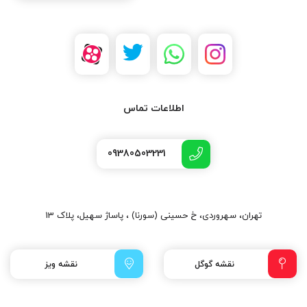
اطلاعات تماس
09380503231
تهران، سهروردی، خ حسینی (سورنا) ، پاساژ سهیل، پلاک 13
نقشه گوگل
نقشه ویز