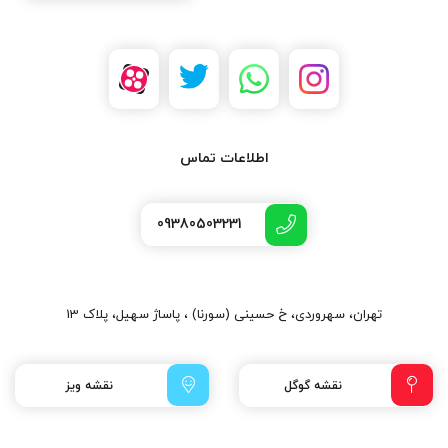
اطلاعات تماس
09380503231
تهران، سهروردی، خ حسینی (سورنا) ، پاساژ سهیل، پلاک 13
نقشه گوگل
نقشه ویز