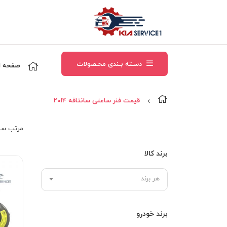
دسـته بـندی محـصولات
صفحه ا
قيمت فنر ساعتی سانتافه 2014
مرتب‌ سا
برند کالا
هر برند
برند خودرو