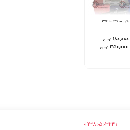
27410237
–
۱۸۰,۰۰۰
تومان
۳۵۰,۰۰۰
تومان
09380503231