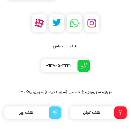
اطلاعات تماس
09380503231
تهران، سهروردی، خ حسینی (سورنا) ، پاساژ سهیل، پلاک 13
نقشه گوگل
نقشه ویز