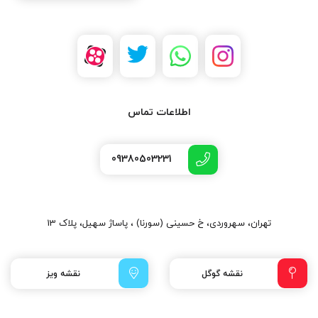
اطلاعات تماس
09380503231
تهران، سهروردی، خ حسینی (سورنا) ، پاساژ سهیل، پلاک 13
نقشه گوگل
نقشه ویز