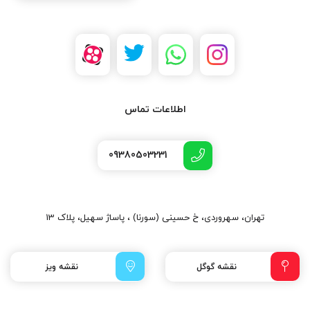
اطلاعات تماس
09380503231
تهران، سهروردی، خ حسینی (سورنا) ، پاساژ سهیل، پلاک 13
نقشه گوگل
نقشه ویز