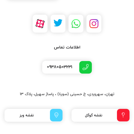
اطلاعات تماس
09380503231
تهران، سهروردی، خ حسینی (سورنا) ، پاساژ سهیل، پلاک 13
نقشه گوگل
نقشه ویز