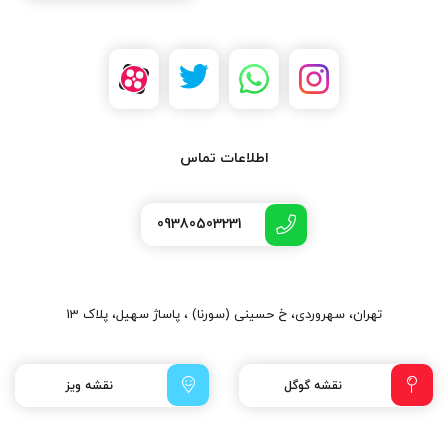
اطلاعات تماس
09380503231
تهران، سهروردی، خ حسینی (سورنا) ، پاساژ سهیل، پلاک 13
نقشه گوگل
نقشه ویز