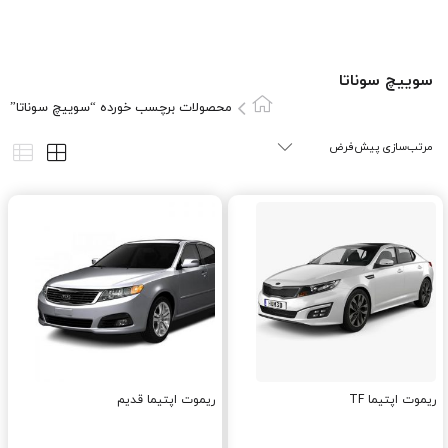
سوييچ سوناتا
محصولات برچسب خورده “سوييچ سوناتا”
ریموت اپتیما TF
ریموت اپتیما قدیم