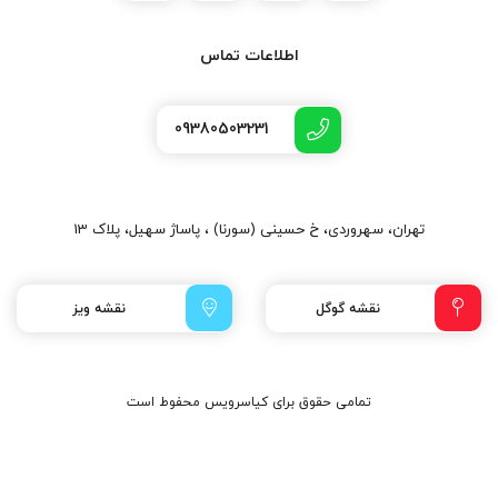
اطلاعات تماس
09380503231
تهران، سهروردی، خ حسینی (سورنا) ، پاساژ سهیل، پلاک 13
نقشه گوگل
نقشه ویز
تمامی حقوق برای کیاسرویس محفوط است