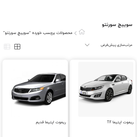
سوييچ سورنتو
محصولات برچسب خورده “سوييچ سورنتو”
ریموت اپتیما TF
ریموت اپتیما قدیم