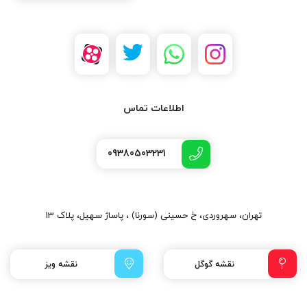
اطلاعات تماس
09380503231
تهران، سهروردی، خ حسینی (سورنا) ، پاساژ سهیل، پلاک 13
نقشه گوگل
نقشه ویز