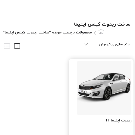
ساخت ريموت کيلس اپتيما
محصولات برچسب خورده “ساخت ريموت کيلس اپتيما”
ریموت اپتیما TF