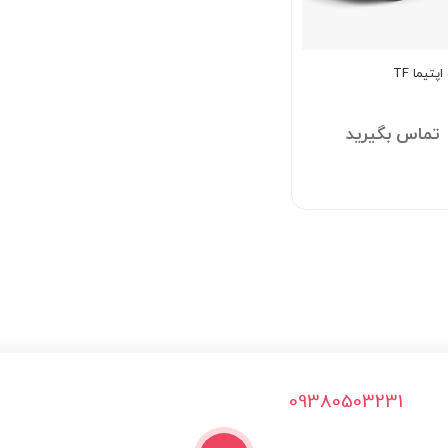
تیما TF
تماس بگیرید
09380503231