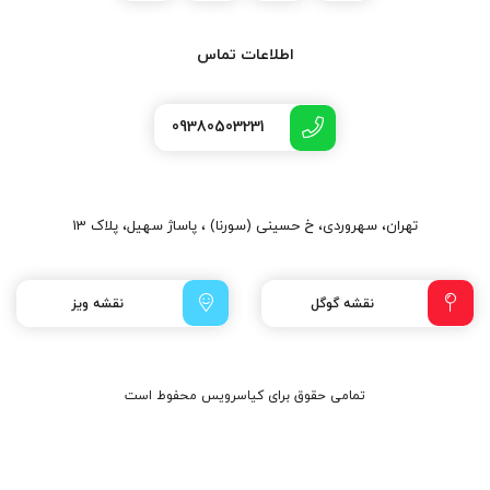
اطلاعات تماس
09380503231
تهران، سهروردی، خ حسینی (سورنا) ، پاساژ سهیل، پلاک 13
نقشه گوگل
نقشه ویز
تمامی حقوق برای کیاسرویس محفوط است