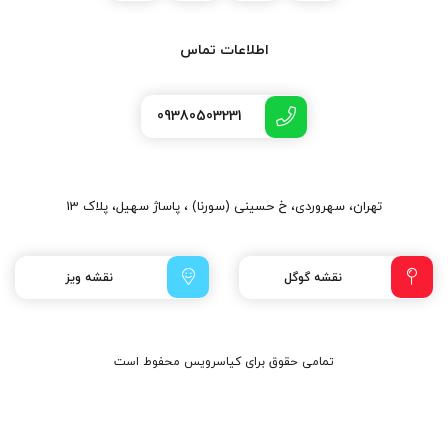
اطلاعات تماس
09380503231
تهران، سهروردی، خ حسینی (سورنا) ، پاساژ سهیل، پلاک 13
نقشه گوگل
نقشه ویز
تمامی حقوق برای کیاسرویس محفوط است