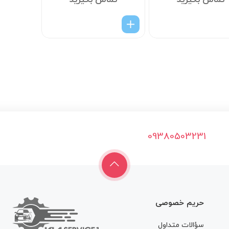
تماس بگیرید
تماس بگیرید
09380503231
حریم خصوصی
سؤالات متداول