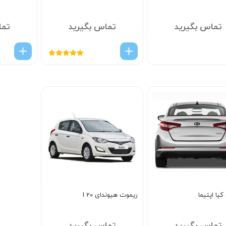
تماس بگیرید
تماس بگیرید
تما
امتیاز
5.00
از
5
یا اپتیما
ریموت هیوندای I 20