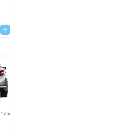
ریموت ک