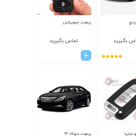
رتج
ریموت ایموبیلایزر
س بگیرید
تماس بگیرید
امتیاز
5.00
از
5
 سایپا
ریموت سوناتا YF