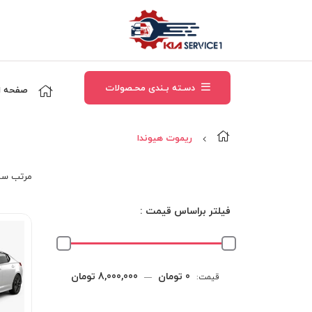
دسـته بـندی محـصولات
صفحه ا
ريموت هيوندا
مرتب‌ سا
فیلتر براساس قیمت :
حداقل
حداکثر
0 تومان
8,000,000 تومان
قیمت:
—
قیمت
قیمت