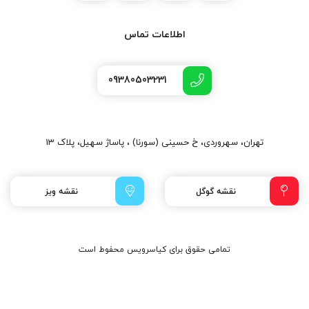
اطلاعات تماس
09380503231
تهران، سهروردی، خ حسینی (سورنا) ، پاساژ سهیل، پلاک 13
نقشه گوگل
نقشه ویز
تمامی حقوق برای کیاسرویس محفوط است